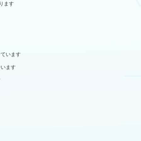
ります
けています
合います
す